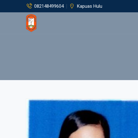
082148499604
Kapuas Hulu