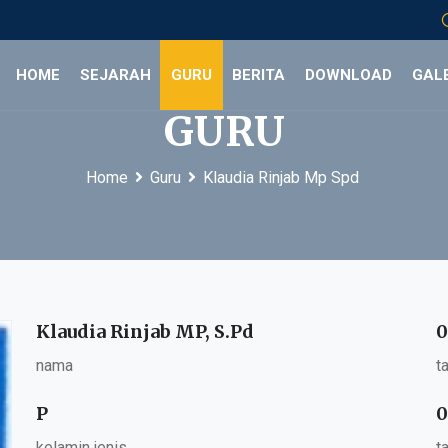
HOME
SEJARAH
GURU
BERITA
DOWNLOAD
GALE
GURU
Home
Guru
Klaudia Rinjab Mp Spd
Klaudia Rinjab MP, S.Pd
0
nama
t
P
0
kelamin jenis
t