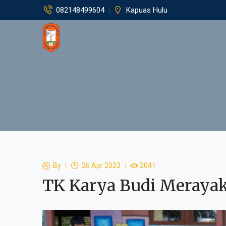
082148499604
Kapuas Hulu
By
26 Apr 2023
2041
TK Karya Budi Merayak