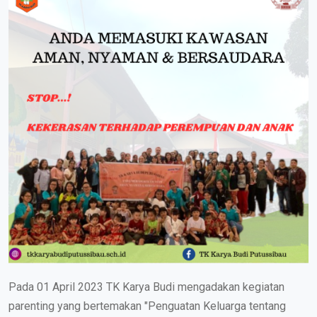
Pada 01 April 2023 TK Karya Budi mengadakan kegiatan
parenting yang bertemakan "Penguatan Keluarga tentang