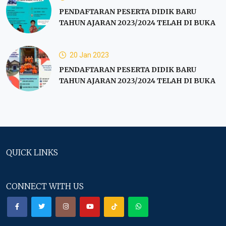
PENDAFTARAN PESERTA DIDIK BARU
TAHUN AJARAN 2023/2024 TELAH DI BUKA
20 Jan 2023
PENDAFTARAN PESERTA DIDIK BARU
TAHUN AJARAN 2023/2024 TELAH DI BUKA
QUICK LINKS
CONNECT WITH US